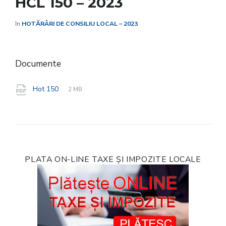
HCL 150 – 2023
în
HOTĂRÂRI DE CONSILIU LOCAL – 2023
Documente
File
pdf
File
Hot 150
2 MB
extension:
size:
PLATA ON-LINE TAXE ȘI IMPOZITE LOCALE