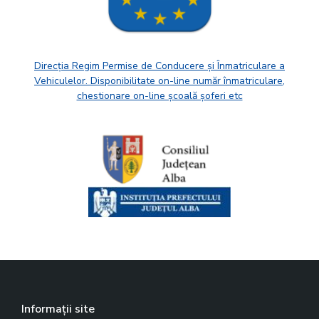
Direcția Regim Permise de Conducere și Înmatriculare a
Vehiculelor. Disponibilitate on-line număr înmatriculare,
chestionare on-line școală șoferi etc
Informații site