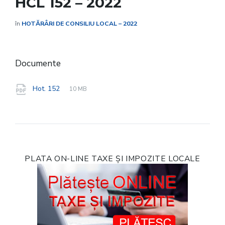
HCL 152 – 2022
în
HOTĂRÂRI DE CONSILIU LOCAL – 2022
Documente
File
pdf
File
Hot. 152
10 MB
extension:
size:
PLATA ON-LINE TAXE ȘI IMPOZITE LOCALE