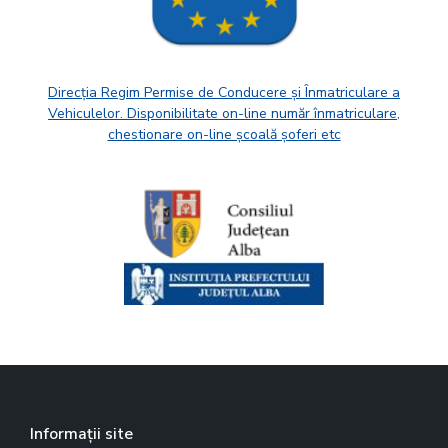
Direcția Regim Permise de Conducere și Înmatriculare a
Vehiculelor. Disponibilitate on-line număr înmatriculare,
chestionare on-line școală șoferi etc
Informații site