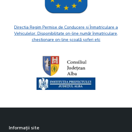
Direcția Regim Permise de Conducere și Înmatriculare a
Vehiculelor. Disponibilitate on-line număr înmatriculare,
chestionare on-line școală șoferi etc
Informații site