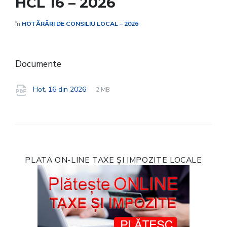
HCL 16 – 2026
în
HOTĂRÂRI DE CONSILIU LOCAL – 2026
Documente
File
pdf
File
Hot. 16 din 2026
2 MB
extension:
size:
PLATA ON-LINE TAXE ȘI IMPOZITE LOCALE