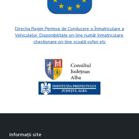
Direcția Regim Permise de Conducere și Înmatriculare a
Vehiculelor. Disponibilitate on-line număr înmatriculare,
chestionare on-line școală șoferi etc
Informații site