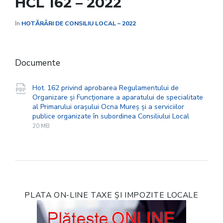
HCL 162 – 2022
în
HOTĂRÂRI DE CONSILIU LOCAL – 2022
Documente
Hot. 162 privind aprobarea Regulamentului de
Organizare și Funcționare a aparatului de specialitate
al Primarului orașului Ocna Mureș și a serviciilor
File
pdf
File
publice organizate în subordinea Consiliului Local
extensio
size:
20 MB
PLATA ON-LINE TAXE ȘI IMPOZITE LOCALE