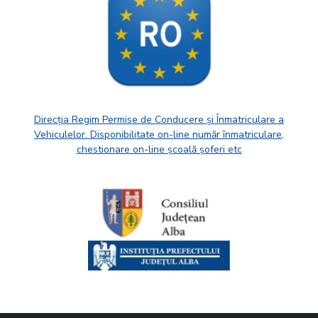
Direcția Regim Permise de Conducere și Înmatriculare a
Vehiculelor. Disponibilitate on-line număr înmatriculare,
chestionare on-line școală șoferi etc