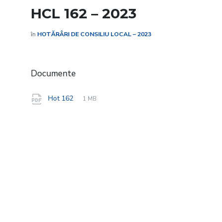
HCL 162 – 2023
în
HOTĂRÂRI DE CONSILIU LOCAL – 2023
Documente
File
pdf
File
Hot 162
1 MB
extension:
size: