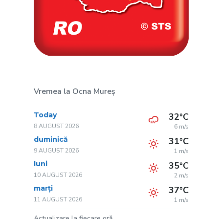
Vremea la Ocna Mureș
Today
32°C
8 AUGUST 2026
6 m/s
duminică
31°C
9 AUGUST 2026
1 m/s
luni
35°C
10 AUGUST 2026
2 m/s
marți
37°C
11 AUGUST 2026
1 m/s
Actualizare la fiecare oră.