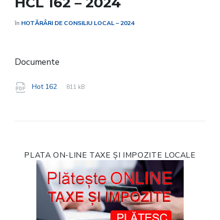
HCL 162 – 2024
în
HOTĂRÂRI DE CONSILIU LOCAL – 2024
Documente
File
pdf
File
Hot 162
811 kB
extension:
size:
PLATA ON-LINE TAXE ȘI IMPOZITE LOCALE