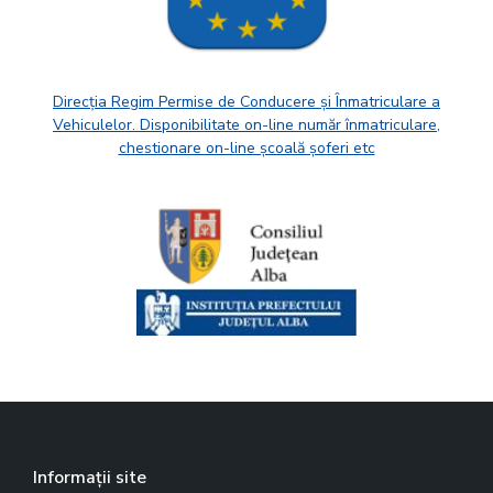
Direcția Regim Permise de Conducere și Înmatriculare a
Vehiculelor. Disponibilitate on-line număr înmatriculare,
chestionare on-line școală șoferi etc
Informații site