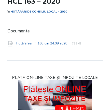
HCL 163 – 2020
în
HOTĂRÂRI DE CONSILIU LOCAL - 2020
Documente
File
pdf
File
Hotărârea nr. 163 din 24.09.2020
738 kB
extension:
size:
PLATA ON-LINE TAXE ȘI IMPOZITE LOCALE