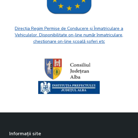
Direcția Regim Permise de Conducere și Înmatriculare a
Vehiculelor. Disponibilitate on-line număr înmatriculare,
chestionare on-line școală șoferi etc
Informații site