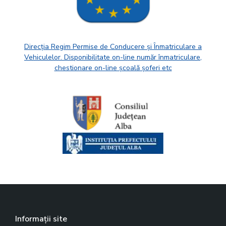
Direcția Regim Permise de Conducere și Înmatriculare a
Vehiculelor. Disponibilitate on-line număr înmatriculare,
chestionare on-line școală șoferi etc
Informații site