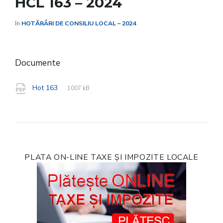
HCL 163 – 2024
în
HOTĂRÂRI DE CONSILIU LOCAL – 2024
Documente
File
pdf
File
Hot 163
1007 kB
extension:
size:
PLATA ON-LINE TAXE ȘI IMPOZITE LOCALE