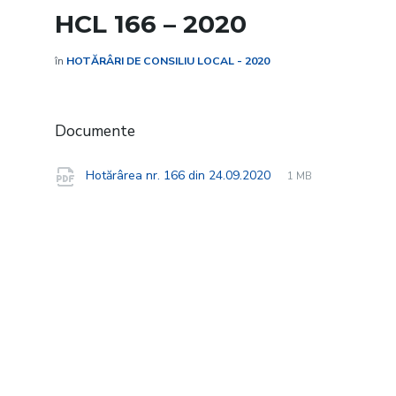
HCL 166 – 2020
în
HOTĂRÂRI DE CONSILIU LOCAL - 2020
Documente
File
pdf
File
Hotărârea nr. 166 din 24.09.2020
1 MB
extension:
size: