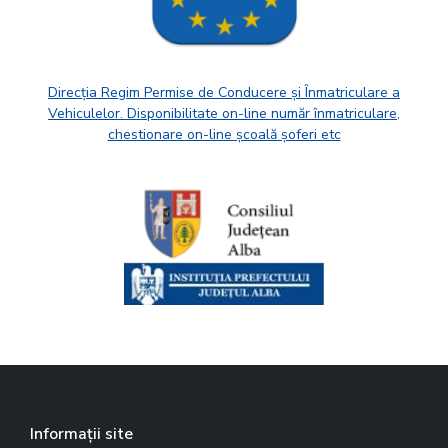
Direcția Regim Permise de Conducere și Înmatriculare a
Vehiculelor. Disponibilitate on-line număr înmatriculare,
chestionare on-line școală șoferi etc
Informații site