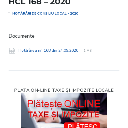
HCL 168 – 2020
în
HOTĂRÂRI DE CONSILIU LOCAL - 2020
Documente
File
pdf
File
Hotărârea nr. 168 din 24.09.2020
1 MB
extension:
size:
PLATA ON-LINE TAXE ȘI IMPOZITE LOCALE