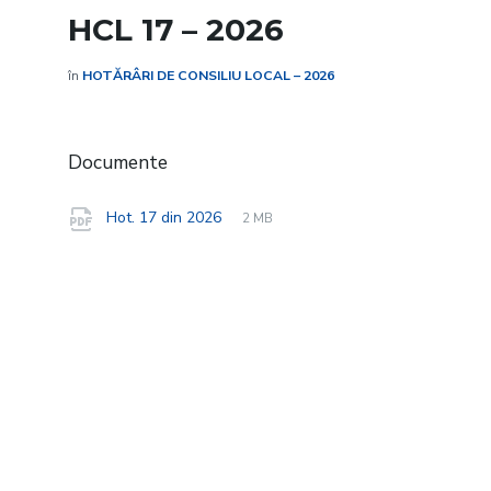
HCL 17 – 2026
în
HOTĂRÂRI DE CONSILIU LOCAL – 2026
Documente
File
pdf
File
Hot. 17 din 2026
2 MB
extension:
size: