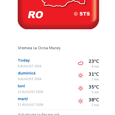
Vremea la Ocna Mureș
Today
23°C
8 AUGUST 2026
4 m/s
duminică
31°C
9 AUGUST 2026
1 m/s
luni
35°C
10 AUGUST 2026
2 m/s
marți
38°C
11 AUGUST 2026
1 m/s
Actualizare la fiecare oră.