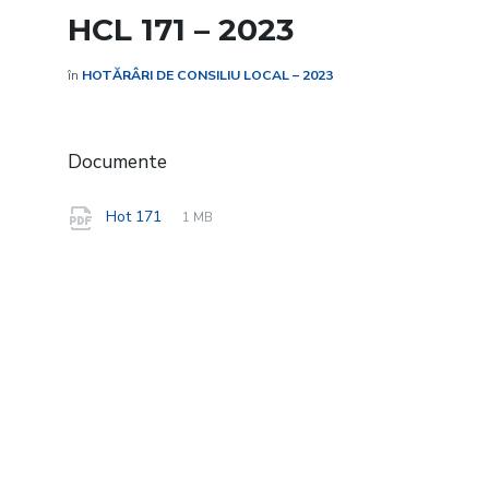
HCL 171 – 2023
în
HOTĂRÂRI DE CONSILIU LOCAL – 2023
Documente
File
pdf
File
Hot 171
1 MB
extension:
size: