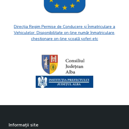
Direcția Regim Permise de Conducere și Înmatriculare a
Vehiculelor. Disponibilitate on-line număr înmatriculare,
chestionare on-line școală șoferi etc
Informații site