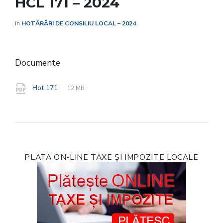
HCL 171 – 2024
în
HOTĂRÂRI DE CONSILIU LOCAL – 2024
Documente
File
pdf
File
Hot 171
12 MB
extension:
size:
PLATA ON-LINE TAXE ȘI IMPOZITE LOCALE