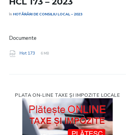
HCL 173 – 2023
în
HOTĂRÂRI DE CONSILIU LOCAL – 2023
Documente
File
pdf
File
Hot 173
6 MB
extension:
size:
PLATA ON-LINE TAXE ȘI IMPOZITE LOCALE