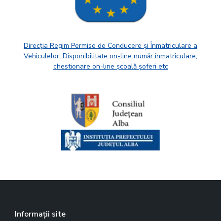
Direcția Regim Permise de Conducere și Înmatriculare a
Vehiculelor. Disponibilitate on-line număr înmatriculare,
chestionare on-line școală șoferi etc
Informații site