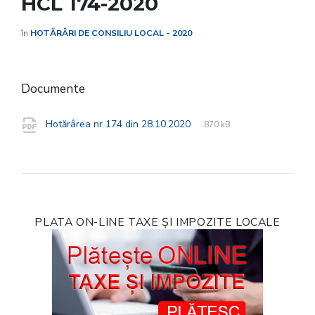
HCL 174-2020
în
HOTĂRÂRI DE CONSILIU LOCAL - 2020
Documente
File
pdf
File
Hotărârea nr 174 din 28.10.2020
870 kB
extension:
size:
PLATA ON-LINE TAXE ȘI IMPOZITE LOCALE