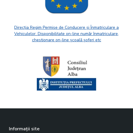
Direcția Regim Permise de Conducere și Înmatriculare a
Vehiculelor. Disponibilitate on-line număr înmatriculare,
chestionare on-line școală șoferi etc
Informații site