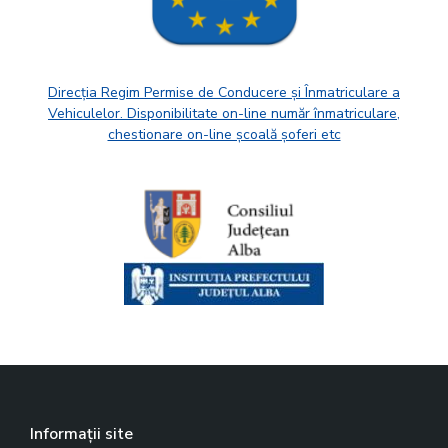
Direcția Regim Permise de Conducere și Înmatriculare a
Vehiculelor. Disponibilitate on-line număr înmatriculare,
chestionare on-line școală șoferi etc
Informații site