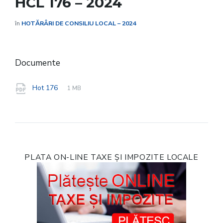
HCL 176 – 2024
în
HOTĂRÂRI DE CONSILIU LOCAL – 2024
Documente
File
pdf
File
Hot 176
1 MB
extension:
size:
PLATA ON-LINE TAXE ȘI IMPOZITE LOCALE