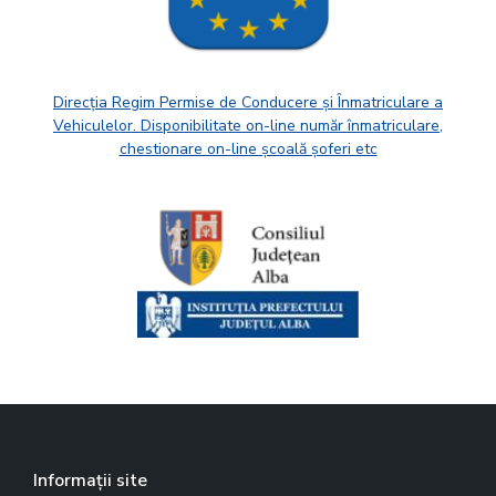
Direcția Regim Permise de Conducere și Înmatriculare a
Vehiculelor. Disponibilitate on-line număr înmatriculare,
chestionare on-line școală șoferi etc
Informații site