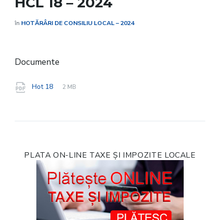
HCL 18 – 2024
în
HOTĂRÂRI DE CONSILIU LOCAL – 2024
Documente
File
pdf
File
Hot 18
2 MB
extension:
size:
PLATA ON-LINE TAXE ȘI IMPOZITE LOCALE