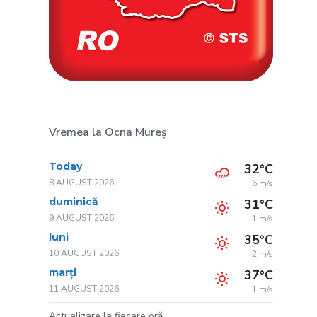
Vremea la Ocna Mureș
Today
32°C
8 AUGUST 2026
6 m/s
duminică
31°C
9 AUGUST 2026
1 m/s
luni
35°C
10 AUGUST 2026
2 m/s
marți
37°C
11 AUGUST 2026
1 m/s
Actualizare la fiecare oră.