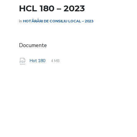
HCL 180 – 2023
în
HOTĂRÂRI DE CONSILIU LOCAL – 2023
Documente
File
pdf
File
Hot 180
4 MB
extension:
size: