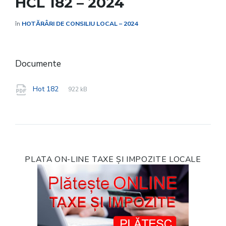
HCL 182 – 2024
în
HOTĂRÂRI DE CONSILIU LOCAL – 2024
Documente
File
pdf
File
Hot 182
922 kB
extension:
size:
PLATA ON-LINE TAXE ȘI IMPOZITE LOCALE