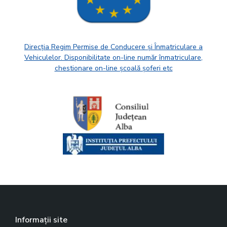
Direcția Regim Permise de Conducere și Înmatriculare a
Vehiculelor. Disponibilitate on-line număr înmatriculare,
chestionare on-line școală șoferi etc
Informații site