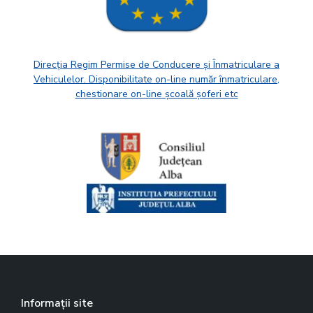
Direcția Regim Permise de Conducere și Înmatriculare a
Vehiculelor. Disponibilitate on-line număr înmatriculare,
chestionare on-line școală șoferi etc
Informații site