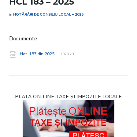
HCL 183 – 2025
în
HOTĂRÂRI DE CONSILIU LOCAL – 2025
Documente
File
pdf
File
Hot. 183 din 2025
1020 kB
extension:
size:
PLATA ON-LINE TAXE ȘI IMPOZITE LOCALE