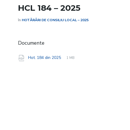
HCL 184 – 2025
în
HOTĂRÂRI DE CONSILIU LOCAL – 2025
Documente
File
pdf
File
Hot. 184 din 2025
1 MB
extension:
size: