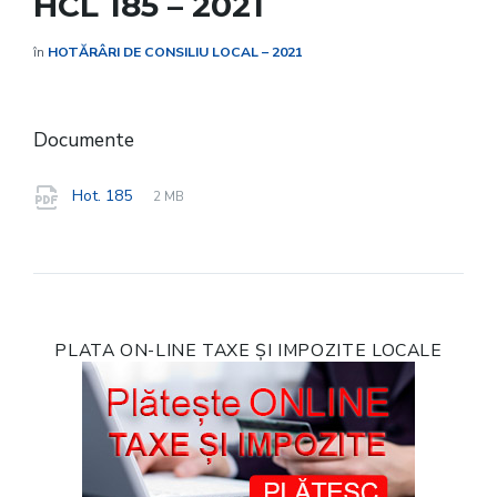
HCL 185 – 2021
în
HOTĂRÂRI DE CONSILIU LOCAL – 2021
Documente
File
pdf
File
Hot. 185
2 MB
extension:
size:
PLATA ON-LINE TAXE ȘI IMPOZITE LOCALE