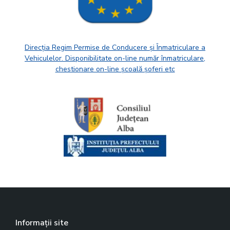
Direcția Regim Permise de Conducere și Înmatriculare a
Vehiculelor. Disponibilitate on-line număr înmatriculare,
chestionare on-line școală șoferi etc
Informații site