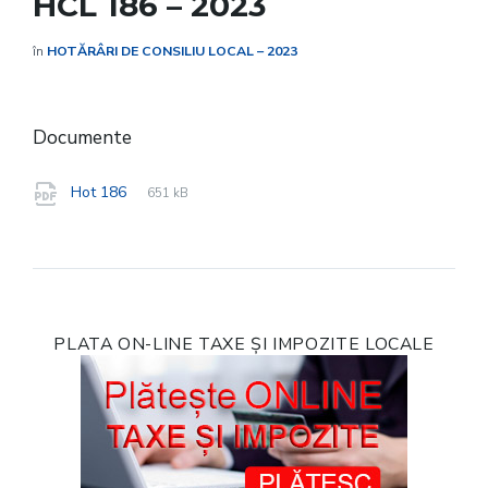
HCL 186 – 2023
în
HOTĂRÂRI DE CONSILIU LOCAL – 2023
Documente
File
pdf
File
Hot 186
651 kB
extension:
size:
PLATA ON-LINE TAXE ȘI IMPOZITE LOCALE