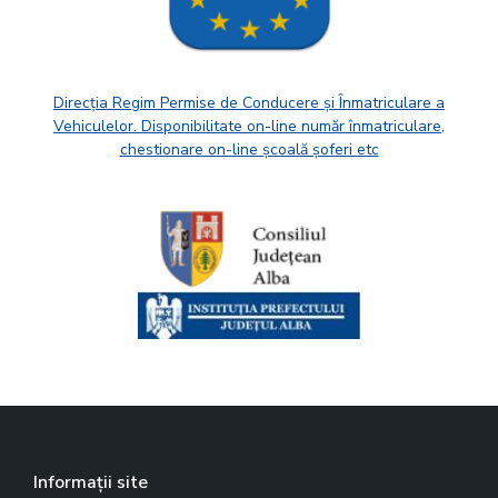
Direcția Regim Permise de Conducere și Înmatriculare a
Vehiculelor. Disponibilitate on-line număr înmatriculare,
chestionare on-line școală șoferi etc
Informații site