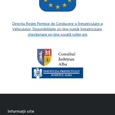
Direcția Regim Permise de Conducere și Înmatriculare a
Vehiculelor. Disponibilitate on-line număr înmatriculare,
chestionare on-line școală șoferi etc
Informații site