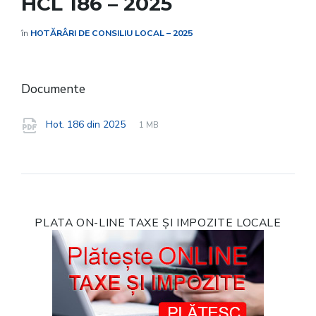
HCL 186 – 2025
în
HOTĂRÂRI DE CONSILIU LOCAL – 2025
Documente
File
pdf
File
Hot. 186 din 2025
1 MB
extension:
size:
PLATA ON-LINE TAXE ȘI IMPOZITE LOCALE