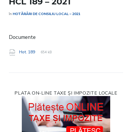
HCL 189 – 2021
în
HOTĂRÂRI DE CONSILIU LOCAL – 2021
Documente
File
pdf
File
Hot. 189
654 kB
extension:
size:
PLATA ON-LINE TAXE ȘI IMPOZITE LOCALE