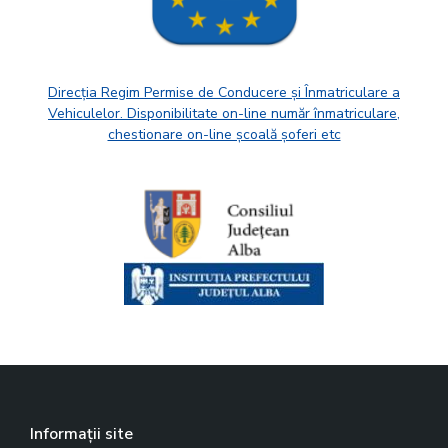
Direcția Regim Permise de Conducere și Înmatriculare a
Vehiculelor. Disponibilitate on-line număr înmatriculare,
chestionare on-line școală șoferi etc
Informații site