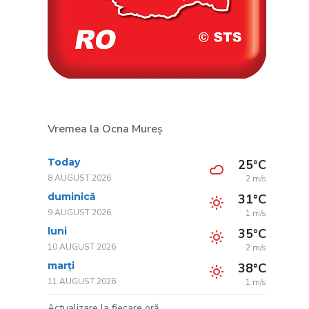
Vremea la Ocna Mureș
Today
25°C
8 AUGUST 2026
2 m/s
duminică
31°C
9 AUGUST 2026
1 m/s
luni
35°C
10 AUGUST 2026
2 m/s
marți
38°C
11 AUGUST 2026
1 m/s
Actualizare la fiecare oră.