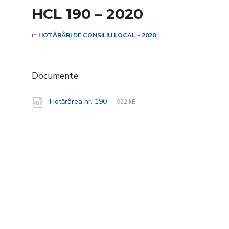
HCL 190 – 2020
în
HOTĂRÂRI DE CONSILIU LOCAL - 2020
Documente
File
pdf
File
Hotărârea nr. 190
922 kB
extension:
size: