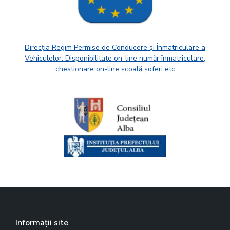
Direcția Regim Permise de Conducere și Înmatriculare a
Vehiculelor. Disponibilitate on-line număr înmatriculare,
chestionare on-line școală șoferi etc
Informații site