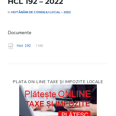
HCL 192 – 2022
în
HOTĂRÂRI DE CONSILIU LOCAL – 2022
Documente
File
pdf
File
Hot. 192
7 MB
extension:
size:
PLATA ON-LINE TAXE ȘI IMPOZITE LOCALE