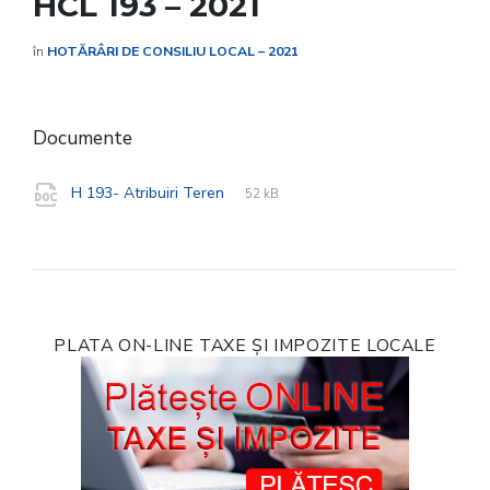
HCL 193 – 2021
în
HOTĂRÂRI DE CONSILIU LOCAL – 2021
Documente
File
doc
File
H 193- Atribuiri Teren
52 kB
extension:
size:
PLATA ON-LINE TAXE ȘI IMPOZITE LOCALE