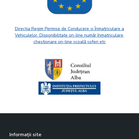
Direcția Regim Permise de Conducere și Înmatriculare a
Vehiculelor. Disponibilitate on-line număr înmatriculare,
chestionare on-line școală șoferi etc
Informații site