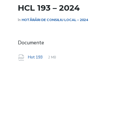
HCL 193 – 2024
în
HOTĂRÂRI DE CONSILIU LOCAL – 2024
Documente
File
pdf
File
Hot 193
2 MB
extension:
size: