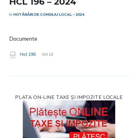
HCL 196 – 2024
în
HOTĂRÂRI DE CONSILIU LOCAL – 2024
Documente
File
pdf
File
Hot 196
964 kB
extension:
size:
PLATA ON-LINE TAXE ȘI IMPOZITE LOCALE