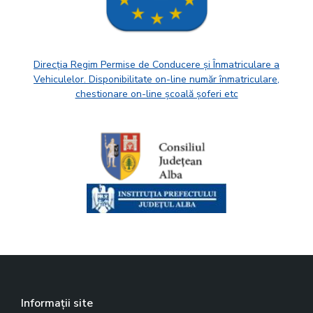
Direcția Regim Permise de Conducere și Înmatriculare a
Vehiculelor. Disponibilitate on-line număr înmatriculare,
chestionare on-line școală șoferi etc
Informații site