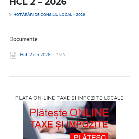
HCL 2 – 2026
în
HOTĂRÂRI DE CONSILIU LOCAL – 2026
Documente
File
pdf
File
Hot. 2 din 2026
2 MB
extension:
size:
PLATA ON-LINE TAXE ȘI IMPOZITE LOCALE