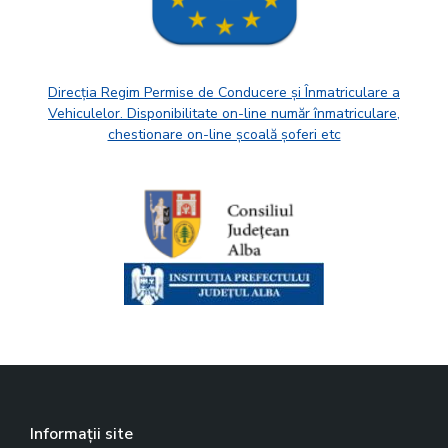
Direcția Regim Permise de Conducere și Înmatriculare a
Vehiculelor. Disponibilitate on-line număr înmatriculare,
chestionare on-line școală șoferi etc
Informații site