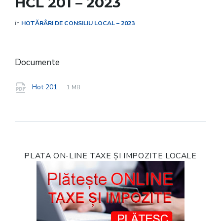
HCL 201 – 2023
în
HOTĂRÂRI DE CONSILIU LOCAL – 2023
Documente
File
pdf
File
Hot 201
1 MB
extension:
size:
PLATA ON-LINE TAXE ȘI IMPOZITE LOCALE