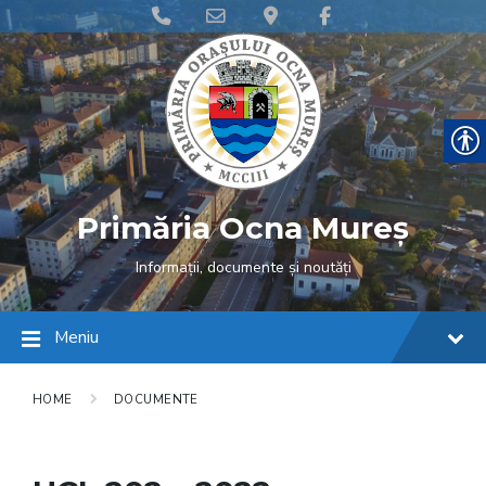
Skip
Skip
Skip
Phone
Email
Google
Facebook
to
to
to
content
main
footer
Number
Address
Maps
navigation
for
calling
Primăria Ocna Mureș
Informații, documente și noutăți
Meniu
HOME
DOCUMENTE