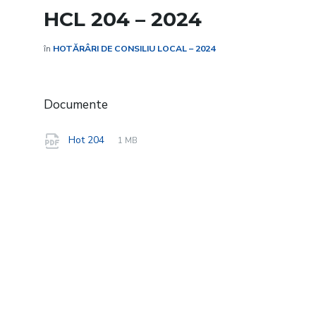
HCL 204 – 2024
în
HOTĂRÂRI DE CONSILIU LOCAL – 2024
Documente
File
pdf
File
Hot 204
1 MB
extension:
size: