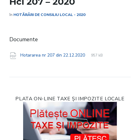
Hcl 207 – 2020
în
HOTĂRÂRI DE CONSILIU LOCAL - 2020
Documente
File
pdf
File
Hotararea nr 207 din 22.12.2020
957 kB
extension:
size:
PLATA ON-LINE TAXE ȘI IMPOZITE LOCALE