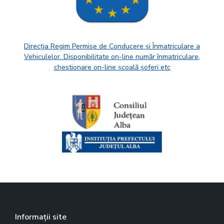
Direcția Regim Permise de Conducere și Înmatriculare a
Vehiculelor. Disponibilitate on-line număr înmatriculare,
chestionare on-line școală șoferi etc
Informații site