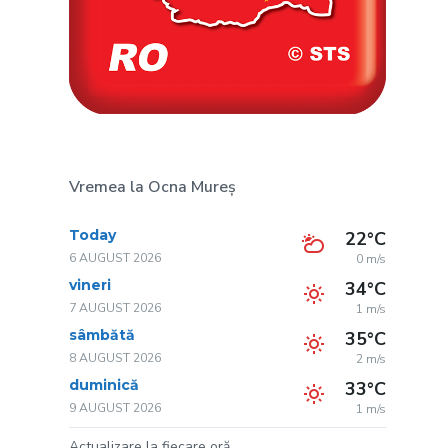
Vremea la Ocna Mureș
Today
22°C
6 AUGUST 2026
0 m/s
vineri
34°C
7 AUGUST 2026
1 m/s
sâmbătă
35°C
8 AUGUST 2026
2 m/s
duminică
33°C
9 AUGUST 2026
1 m/s
Actualizare la fiecare oră.