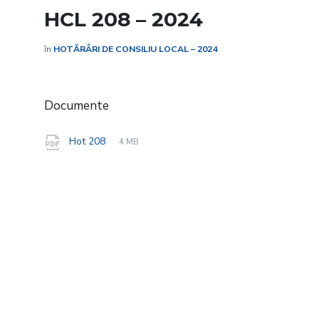
HCL 208 – 2024
în
HOTĂRÂRI DE CONSILIU LOCAL – 2024
Documente
File
pdf
File
Hot 208
4 MB
extension:
size: