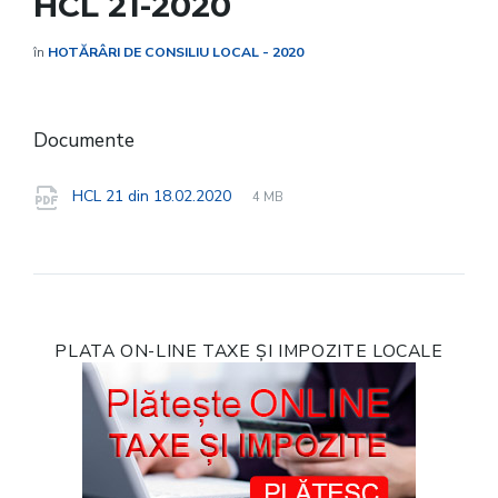
HCL 21-2020
în
HOTĂRÂRI DE CONSILIU LOCAL - 2020
Documente
File
pdf
File
HCL 21 din 18.02.2020
4 MB
extension:
size:
PLATA ON-LINE TAXE ȘI IMPOZITE LOCALE