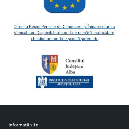
Direcția Regim Permise de Conducere și Înmatriculare a
Vehiculelor. Disponibilitate on-line număr înmatriculare,
chestionare on-line școală șoferi etc
Informații site