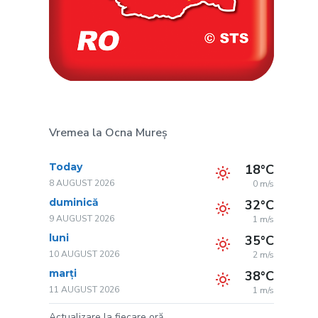
Vremea la Ocna Mureș
Today
18°C
8 AUGUST 2026
0 m/s
duminică
32°C
9 AUGUST 2026
1 m/s
luni
35°C
10 AUGUST 2026
2 m/s
marți
38°C
11 AUGUST 2026
1 m/s
Actualizare la fiecare oră.