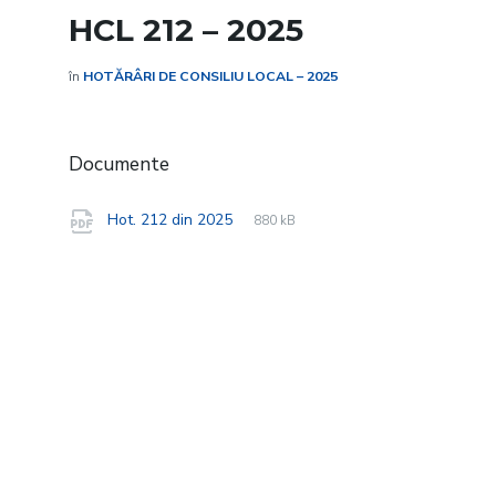
HCL 212 – 2025
în
HOTĂRÂRI DE CONSILIU LOCAL – 2025
Documente
File
pdf
File
Hot. 212 din 2025
880 kB
extension:
size: