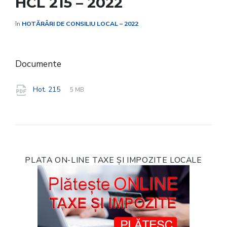
HCL 215 – 2022
în
HOTĂRÂRI DE CONSILIU LOCAL – 2022
Documente
File
pdf
File
Hot. 215
5 MB
extension:
size:
PLATA ON-LINE TAXE ȘI IMPOZITE LOCALE