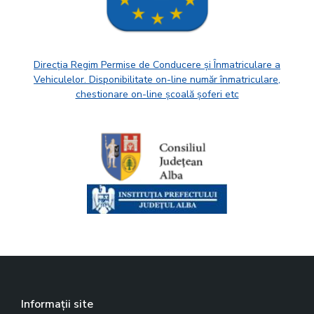
Direcția Regim Permise de Conducere și Înmatriculare a
Vehiculelor. Disponibilitate on-line număr înmatriculare,
chestionare on-line școală șoferi etc
Informații site