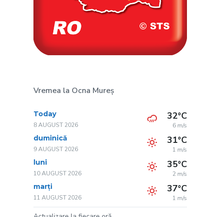
Vremea la Ocna Mureș
Today
32°C
8 AUGUST 2026
6 m/s
duminică
31°C
9 AUGUST 2026
1 m/s
luni
35°C
10 AUGUST 2026
2 m/s
marți
37°C
11 AUGUST 2026
1 m/s
Actualizare la fiecare oră.