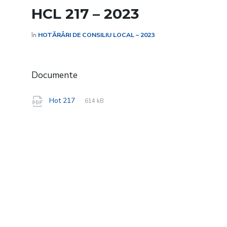
HCL 217 – 2023
în
HOTĂRÂRI DE CONSILIU LOCAL – 2023
Documente
File
pdf
File
Hot 217
614 kB
extension:
size: