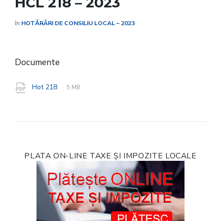
HCL 218 – 2023
în
HOTĂRÂRI DE CONSILIU LOCAL – 2023
Documente
File
pdf
File
Hot 218
5 MB
extension:
size:
PLATA ON-LINE TAXE ȘI IMPOZITE LOCALE