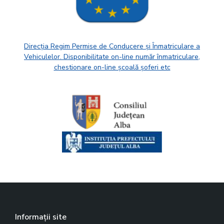
Direcția Regim Permise de Conducere și Înmatriculare a
Vehiculelor. Disponibilitate on-line număr înmatriculare,
chestionare on-line școală șoferi etc
Informații site