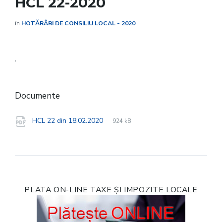
HCL 22-2020
în
HOTĂRÂRI DE CONSILIU LOCAL - 2020
‘
Documente
File
pdf
File
HCL 22 din 18.02.2020
924 kB
extension:
size:
PLATA ON-LINE TAXE ȘI IMPOZITE LOCALE