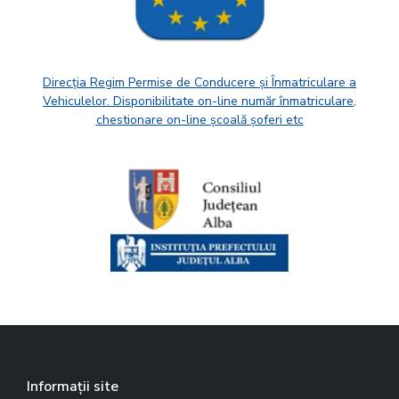
Direcția Regim Permise de Conducere și Înmatriculare a
Vehiculelor. Disponibilitate on-line număr înmatriculare,
chestionare on-line școală șoferi etc
Informații site