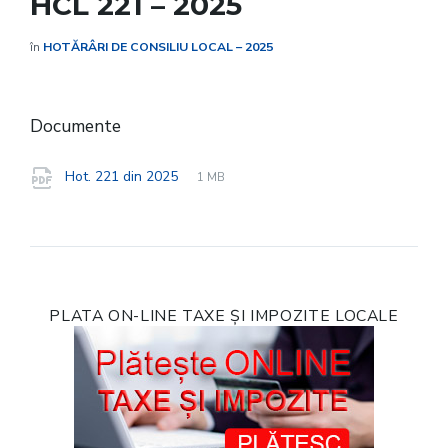
HCL 221 – 2025
în
HOTĂRÂRI DE CONSILIU LOCAL – 2025
Documente
File
pdf
File
Hot. 221 din 2025
1 MB
extension:
size:
PLATA ON-LINE TAXE ȘI IMPOZITE LOCALE