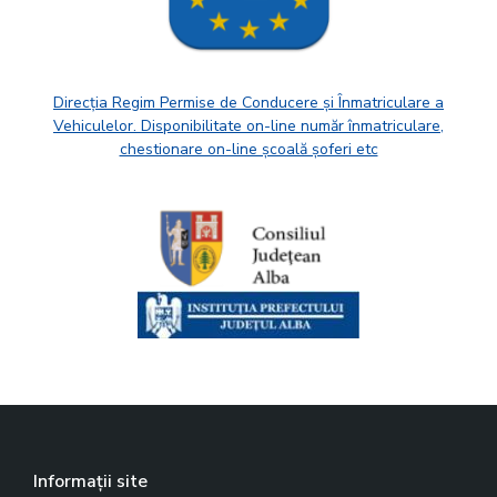
Direcția Regim Permise de Conducere și Înmatriculare a
Vehiculelor. Disponibilitate on-line număr înmatriculare,
chestionare on-line școală șoferi etc
Informații site