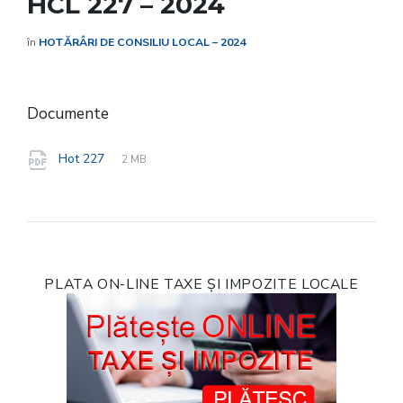
HCL 227 – 2024
în
HOTĂRÂRI DE CONSILIU LOCAL – 2024
Documente
File
pdf
File
Hot 227
2 MB
extension:
size:
PLATA ON-LINE TAXE ȘI IMPOZITE LOCALE