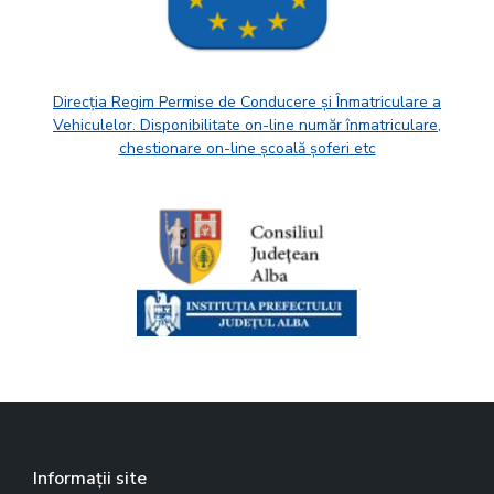
Direcția Regim Permise de Conducere și Înmatriculare a
Vehiculelor. Disponibilitate on-line număr înmatriculare,
chestionare on-line școală șoferi etc
Informații site