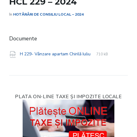
HCL 229 – 2024
în
HOTĂRÂRI DE CONSILIU LOCAL – 2024
Documente
File
pdf
File
H 229- Vânzare apartam Chirilă Iuliu
710 kB
extension:
size:
PLATA ON-LINE TAXE ȘI IMPOZITE LOCALE