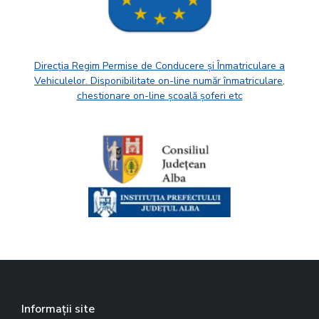
Direcția Regim Permise de Conducere și Înmatriculare a
Vehiculelor. Disponibilitate on-line număr înmatriculare,
chestionare on-line școală șoferi etc
Informații site