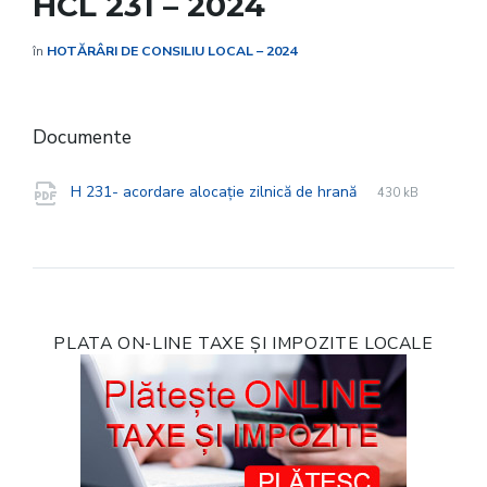
HCL 231 – 2024
în
HOTĂRÂRI DE CONSILIU LOCAL – 2024
Documente
File
pdf
File
H 231- acordare alocație zilnică de hrană
430 kB
extension:
size:
PLATA ON-LINE TAXE ȘI IMPOZITE LOCALE