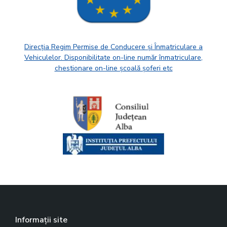
Direcția Regim Permise de Conducere și Înmatriculare a
Vehiculelor. Disponibilitate on-line număr înmatriculare,
chestionare on-line școală șoferi etc
Informații site