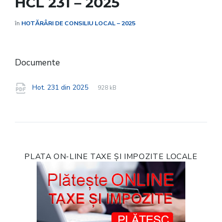
HCL 231 – 2025
în
HOTĂRÂRI DE CONSILIU LOCAL – 2025
Documente
File
pdf
File
Hot. 231 din 2025
928 kB
extension:
size:
PLATA ON-LINE TAXE ȘI IMPOZITE LOCALE