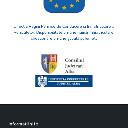
Direcția Regim Permise de Conducere și Înmatriculare a
Vehiculelor. Disponibilitate on-line număr înmatriculare,
chestionare on-line școală șoferi etc
Informații site