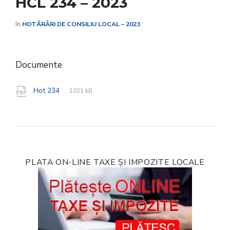
HCL 234 – 2023
în
HOTĂRÂRI DE CONSILIU LOCAL – 2023
Documente
File
pdf
File
Hot 234
1021 kB
extension:
size:
PLATA ON-LINE TAXE ȘI IMPOZITE LOCALE