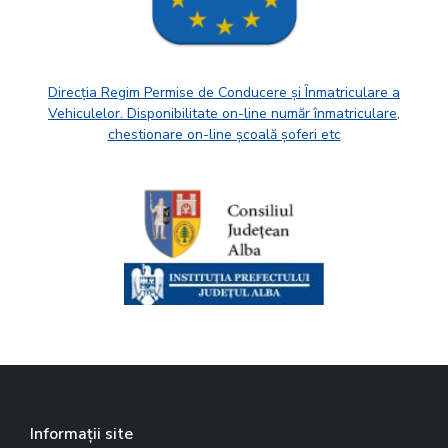
Direcția Regim Permise de Conducere și Înmatriculare a
Vehiculelor. Disponibilitate on-line număr înmatriculare,
chestionare on-line școală șoferi etc
Informații site